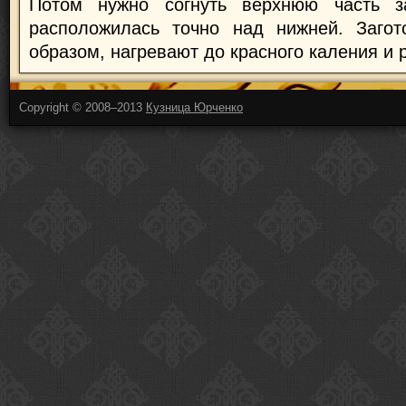
Потом нужно согнуть верхнюю часть за
расположилась точно над нижней. Загото
образом, нагревают до красного каления и 
Copyright © 2008–2013
Кузница Юрченко